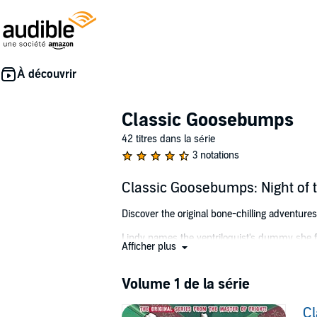
Classic Goosebumps
42 titres dans la série
3 notations
Classic Goosebumps: Night of 
Discover the original bone-chilling adventure
Lindy names the ventriloquist's dummy she fin
Afficher plus
talk. But Kris is jealous of all the attention he
Kris decides to get a dummy of her own. She'
Volume 1 de la série
trouble. Or is there?
Cl
Now with all-new bonus material revealing S