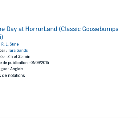
e Day at HorrorLand (Classic Goosebumps
5)
:
R. L. Stine
par :
Tara Sands
ée : 2 h et 35 min
e de publication : 01/09/2015
gue : Anglais
 de notations