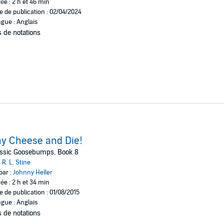
ée : 2 h et 46 min
e de publication : 02/04/2024
gue : Anglais
 de notations
y Cheese and Die!
assic Goosebumps, Book 8
:
R. L. Stine
par :
Johnny Heller
ée : 2 h et 34 min
e de publication : 01/08/2015
gue : Anglais
 de notations