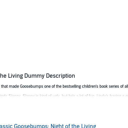
the Living Dummy Description
s that made Goosebumps one of the bestselling children's book series of all
ds Slappy. Slappy is kind of ugly, but he's a lot of fun. Lindy's having 
r sister is getting. It's no fair. Why does Lindy always have all the luck?
ll show Kris. Then weird things begin to happen. Nasty things. Evil thing
assic Goosebumps: Night of the Living
lappy's secrets and more.