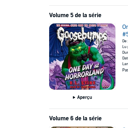
Volume 5 de la série
On
#
De 
Lu 
Dur
Dat
Lan
Pas
Aperçu
Volume 6 de la série