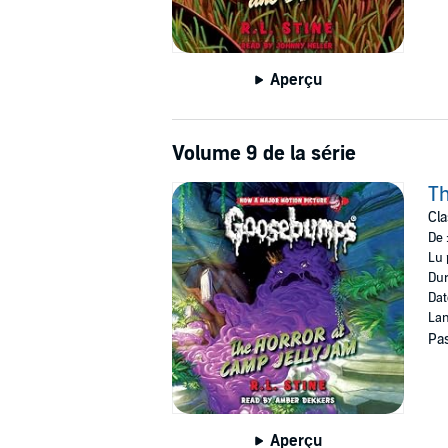
Aperçu
Volume 9 de la série
Th
Cl
De 
Lu 
Dur
Dat
Lan
Pas
Aperçu