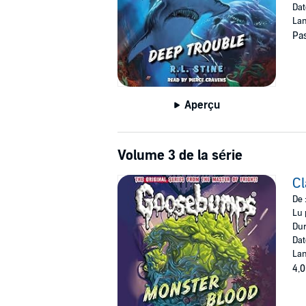
Dat
Lan
Pas
Aperçu
Volume 3 de la série
Cl
De 
Lu 
Dur
Dat
Lan
4,0