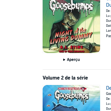
D
©1993, 2015 R.L. Stine (P)2015 Scholastic Inc
De 
Lu 
Dur
Dat
Lan
Pas
Aperçu
Volume 2 de la série
De
Go
De 
Lu 
Dur