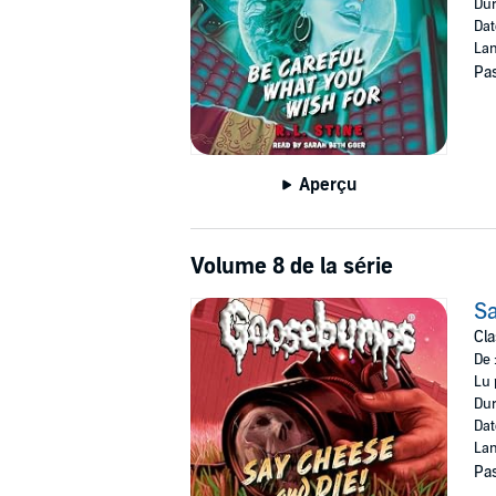
Dur
Dat
Lan
Pas
Aperçu
Volume 8 de la série
Sa
Cl
De 
Lu 
Dur
Dat
Lan
Pas