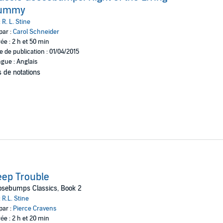
ummy
.
:
R. L. Stine
par :
Carol Schneider
ée : 2 h et 50 min
e de publication : 01/04/2015
gue : Anglais
 de notations
ep Trouble
osebumps Classics, Book 2
:
R.L. Stine
par :
Pierce Cravens
ée : 2 h et 20 min