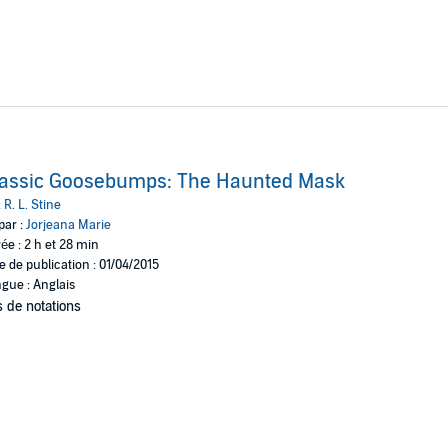
lassic Goosebumps: The Haunted Mask
:
R. L. Stine
par :
Jorjeana Marie
ée : 2 h et 28 min
e de publication : 01/04/2015
gue : Anglais
 de notations