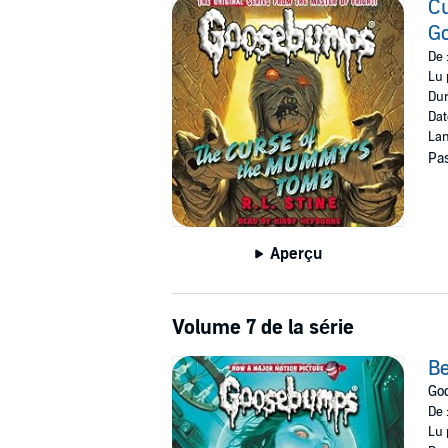
Cu
G
De 
Lu 
Dur
Dat
Lan
Pas
Aperçu
Volume 7 de la série
Be
Go
De 
Lu 