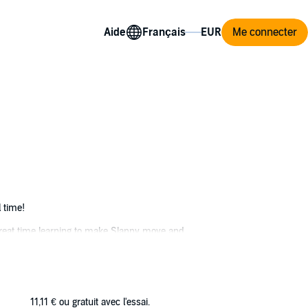
Aide
Me connecter
 time!
a great time learning to make Slappy move and
s. No way a dummy can be causing all the
11,11 €
ou gratuit avec l'essai.