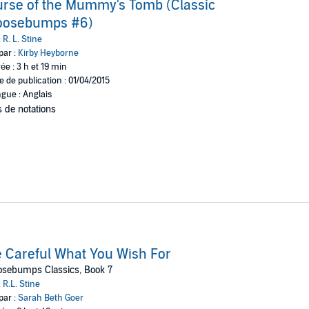
rse of the Mummy's Tomb (Classic
oosebumps #6)
:
R. L. Stine
par :
Kirby Heyborne
ée : 3 h et 19 min
e de publication : 01/04/2015
gue : Anglais
 de notations
 Careful What You Wish For
osebumps Classics, Book 7
:
R.L. Stine
par :
Sarah Beth Goer