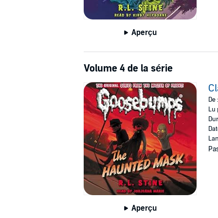
Aperçu
Volume 4 de la série
C
De 
Lu 
Dur
Dat
Lan
Pas
Aperçu