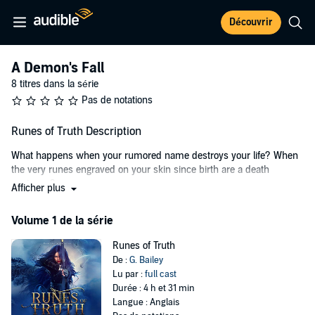
Découvrir
A Demon's Fall
8 titres dans la série
Pas de notations
Runes of Truth Description
What happens when your rumored name destroys your life? When
the very runes engraved on your skin since birth are a death
sentence?
Afficher plus
Evie doesn't remember a life before she was on the streets, a life
Volume 1 de la série
before thieving to live and killing to stay alive. When a royal family
she didn't know anything about goes missing, Evie finds herself
Runes of Truth
thrown into the royal court of the protectors, and they demand her
De :
G. Bailey
help. Help in exchange for a chance at freedom and the name that's
Lu par :
full cast
haunted her, forgotten. A name she can’t even read, a name she
Durée : 4 h et 31 min
doesn’t understand.
Langue : Anglais