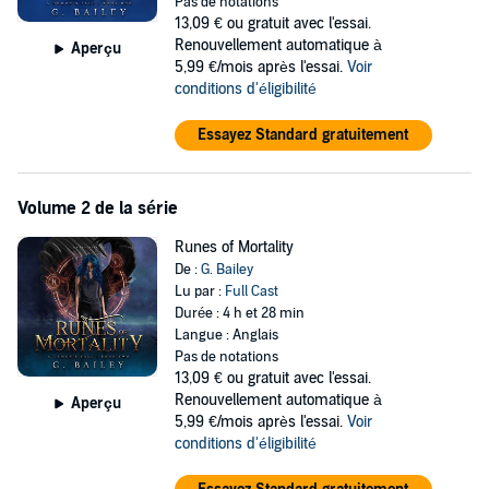
But with three Royal protectors tasked with helping her, her demon
Pas de notations
ex, who is literally from hell, stalking her...will Evie ever be free?
13,09 €
ou gratuit avec l'essai.
Renouvellement automatique à
Aperçu
©2020 Dreamscape Media, LLC (P)2020 Dreamscape Media, LLC
5,99 €/mois après l'essai.
Voir
conditions d'éligibilité
Essayez Standard gratuitement
Volume 2 de la série
Runes of Mortality
De :
G. Bailey
Lu par :
Full Cast
Durée : 4 h et 28 min
Langue : Anglais
Pas de notations
13,09 €
ou gratuit avec l'essai.
Renouvellement automatique à
Aperçu
5,99 €/mois après l'essai.
Voir
conditions d'éligibilité