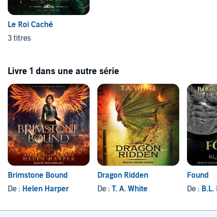
Le Roi Caché
3 titres
Livre 1 dans une autre série
Brimstone Bound
Dragon Ridden
Found
De :
Helen Harper
De :
T. A. White
De :
B.L.