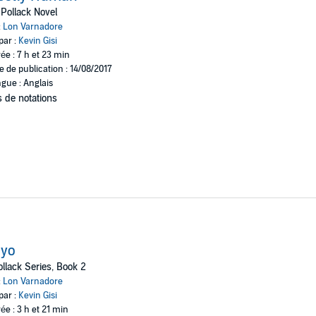
Pollack Novel
:
Lon Varnadore
par :
Kevin Gisi
ée : 7 h et 23 min
e de publication : 14/08/2017
gue : Anglais
 de notations
ryo
llack Series, Book 2
:
Lon Varnadore
par :
Kevin Gisi
ée : 3 h et 21 min