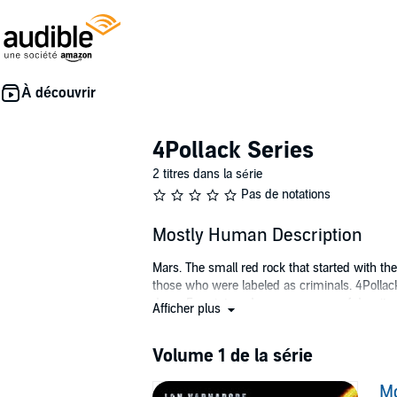
4Pollack Series
2 titres dans la série
Pas de notations
Mostly Human Description
Mars. The small red rock that started with th
those who were labeled as criminals. 4Pollack
drags Four into a dangerous game of deceit
Afficher plus
©2015 Lon Varnadore (P)2017 2017
Volume 1 de la série
M