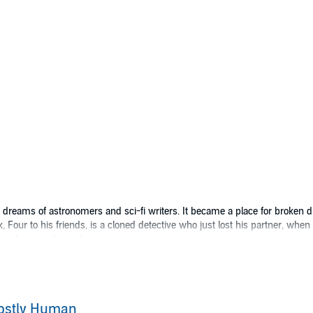
e dreams of astronomers and sci-fi writers. It became a place for broken d
, Four to his friends, is a cloned detective who just lost his partner, wh
, mayhem, and murder.
ostly Human