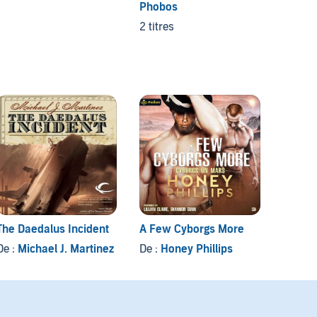
Phobos
The Pa
Duet
2 titres
1 titre
The Daedalus Incident
A Few Cyborgs More
The F
De :
Michael J. Martinez
De :
Honey Phillips
De :
J.