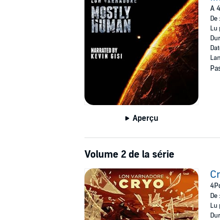
A 4
De 
Lu 
Dur
Dat
Lan
Pas
Aperçu
Volume 2 de la série
C
4Po
De 
Lu 
Dur