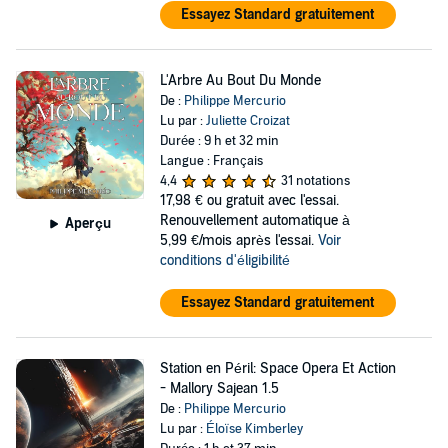
Essayez Standard gratuitement
L'Arbre Au Bout Du Monde
De :
Philippe Mercurio
Lu par :
Juliette Croizat
Durée : 9 h et 32 min
Langue : Français
4,4
31 notations
17,98 €
ou gratuit avec l'essai.
Renouvellement automatique à
Aperçu
5,99 €/mois après l'essai.
Voir
conditions d'éligibilité
Essayez Standard gratuitement
Station en Péril: Space Opera Et Action
- Mallory Sajean 1.5
De :
Philippe Mercurio
Lu par :
Éloïse Kimberley