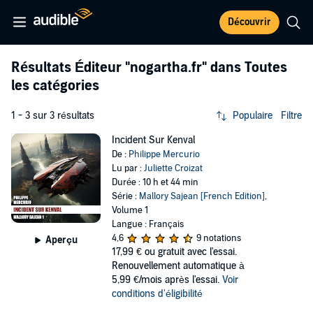
Découvrir
Résultats Éditeur
"nogartha.fr"
dans Toutes
les catégories
1 - 3 sur 3 résultats
Populaire
Filtre
Incident Sur Kenval
De :
Philippe Mercurio
Lu par :
Juliette Croizat
Durée : 10 h et 44 min
Série :
Mallory Sajean [French Edition]
,
Volume 1
Langue : Français
4,6
9 notations
Aperçu
17,99 €
ou gratuit avec l'essai.
Renouvellement automatique à
5,99 €/mois après l'essai.
Voir
conditions d'éligibilité