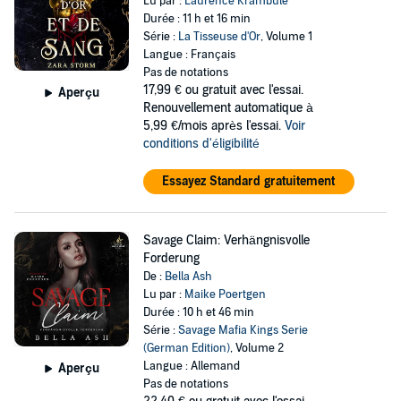
Lu par :
Laurence Krambule
Durée : 11 h et 16 min
Série :
La Tisseuse d'Or
, Volume 1
Langue : Français
Pas de notations
17,99 €
ou gratuit avec l'essai.
Aperçu
Renouvellement automatique à
5,99 €/mois après l'essai.
Voir
conditions d'éligibilité
Essayez Standard gratuitement
Savage Claim: Verhängnisvolle
Forderung
De :
Bella Ash
Lu par :
Maike Poertgen
Durée : 10 h et 46 min
Série :
Savage Mafia Kings Serie
(German Edition)
, Volume 2
Langue : Allemand
Aperçu
Pas de notations