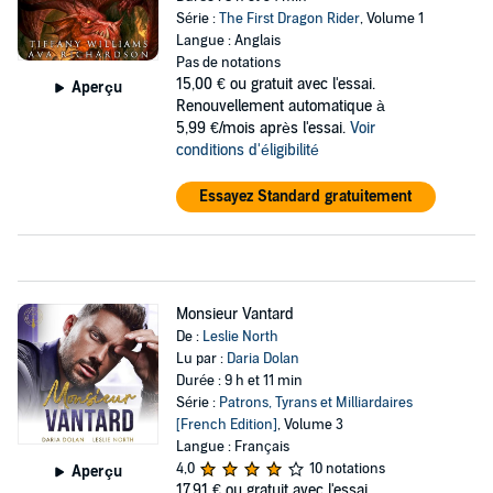
Série :
The First Dragon Rider
, Volume 1
Langue : Anglais
Pas de notations
15,00 €
ou gratuit avec l'essai.
Aperçu
Renouvellement automatique à
5,99 €/mois après l'essai.
Voir
conditions d'éligibilité
Essayez Standard gratuitement
Monsieur Vantard
De :
Leslie North
Lu par :
Daria Dolan
Durée : 9 h et 11 min
Série :
Patrons, Tyrans et Milliardaires
[French Edition]
, Volume 3
Langue : Français
4,0
10 notations
Aperçu
17,91 €
ou gratuit avec l'essai.