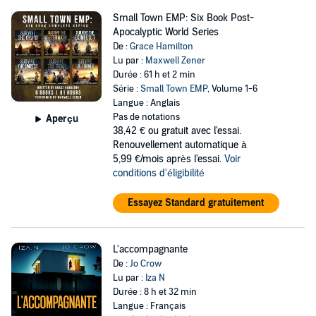
Small Town EMP: Six Book Post-
Apocalyptic World Series
De :
Grace Hamilton
Lu par :
Maxwell Zener
Durée : 61 h et 2 min
Série :
Small Town EMP
, Volume 1-6
Langue : Anglais
Pas de notations
Aperçu
38,42 €
ou gratuit avec l'essai.
Renouvellement automatique à
5,99 €/mois après l'essai.
Voir
conditions d'éligibilité
Essayez Standard gratuitement
L'accompagnante
De :
Jo Crow
Lu par :
Iza N
Durée : 8 h et 32 min
Langue : Français