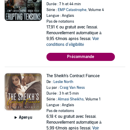
Durée : 7 h et 44 min
Série :
EMP Catastrophe
, Volume 4
Langue : Anglais
Pas de notations
17,91 €
ou gratuit avec l'essai.
Renouvellement automatique à
9,95 €/mois après l'essai.
Voir
conditions d'éligibilité
Précommande
The Sheikh's Contract Fiancée
De :
Leslie North
Lu par :
Craig Van Ness
Durée : 3 h et 5 min
Série :
Almasi Sheikhs
, Volume 1
Langue : Anglais
Pas de notations
6,18 €
ou gratuit avec l'essai.
Aperçu
Renouvellement automatique à
5,99 €/mois après l'essai.
Voir