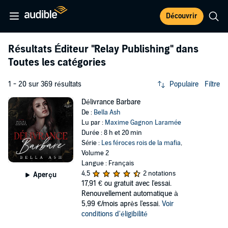
Découvrir
Résultats Éditeur
"Relay Publishing"
dans
Toutes les catégories
1 - 20 sur 369 résultats
Populaire
Filtre
Délivrance Barbare
De :
Bella Ash
Lu par :
Maxime Gagnon Laramée
Durée : 8 h et 20 min
Série :
Les féroces rois de la mafia
,
Volume 2
Langue : Français
4,5
2 notations
Aperçu
17,91 €
ou gratuit avec l'essai.
Renouvellement automatique à
5,99 €/mois après l'essai.
Voir
conditions d'éligibilité