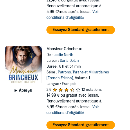
22,40 €
ou gratuit avec l'essai.
Renouvellement automatique à
5,99 €/mois après l'essai.
Voir
conditions d'éligibilité
Essayez Standard gratuitement
Monsieur Grincheux
De :
Leslie North
Lu par :
Daria Dolan
Durée : 8 h et 54 min
Série :
Patrons, Tyrans et Milliardaires
[French Edition]
, Volume 1
Langue : Français
3,6
12 notations
Aperçu
14,99 €
ou gratuit avec l'essai.
Renouvellement automatique à
5,99 €/mois après l'essai.
Voir
conditions d'éligibilité
Essayez Standard gratuitement