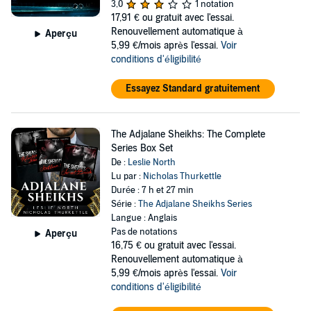
3,0
1 notation
17,91 €
ou gratuit avec l'essai.
Renouvellement automatique à
Aperçu
5,99 €/mois après l'essai.
Voir
conditions d'éligibilité
Essayez Standard gratuitement
The Adjalane Sheikhs: The Complete
Series Box Set
De :
Leslie North
Lu par :
Nicholas Thurkettle
Durée : 7 h et 27 min
Série :
The Adjalane Sheikhs Series
Langue : Anglais
Pas de notations
Aperçu
16,75 €
ou gratuit avec l'essai.
Renouvellement automatique à
5,99 €/mois après l'essai.
Voir
conditions d'éligibilité