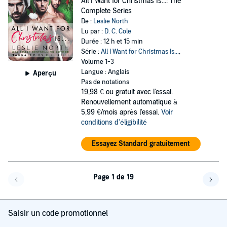
All I Want for Christmas Is...: The
Complete Series
De :
Leslie North
Lu par :
D. C. Cole
Durée : 12 h et 15 min
Série :
All I Want for Christmas Is...
,
Volume 1-3
Langue : Anglais
Aperçu
Pas de notations
19,98 €
ou gratuit avec l'essai.
Renouvellement automatique à
5,99 €/mois après l'essai.
Voir
conditions d'éligibilité
Essayez Standard gratuitement
Page 1 de 19
Page précédente
Page 
Saisir un code promotionnel