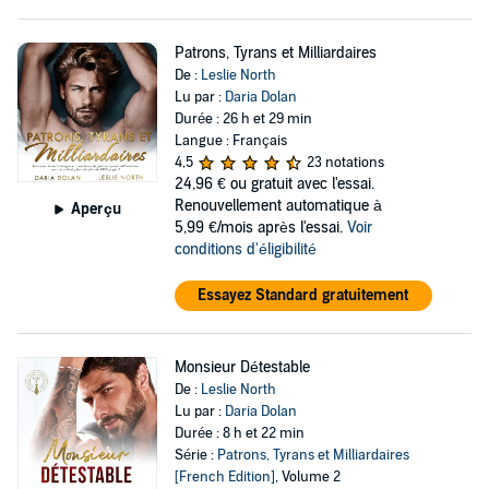
Patrons, Tyrans et Milliardaires
De :
Leslie North
Lu par :
Daria Dolan
Durée : 26 h et 29 min
Langue : Français
4,5
23 notations
24,96 €
ou gratuit avec l'essai.
Renouvellement automatique à
Aperçu
5,99 €/mois après l'essai.
Voir
conditions d'éligibilité
Essayez Standard gratuitement
Monsieur Détestable
De :
Leslie North
Lu par :
Daria Dolan
Durée : 8 h et 22 min
Série :
Patrons, Tyrans et Milliardaires
[French Edition]
, Volume 2