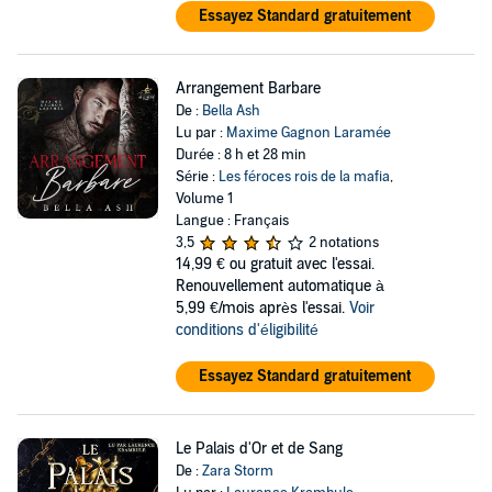
Essayez Standard gratuitement
Arrangement Barbare
De :
Bella Ash
Lu par :
Maxime Gagnon Laramée
Durée : 8 h et 28 min
Série :
Les féroces rois de la mafia
,
Volume 1
Langue : Français
3,5
2 notations
14,99 €
ou gratuit avec l'essai.
Renouvellement automatique à
5,99 €/mois après l'essai.
Voir
conditions d'éligibilité
Essayez Standard gratuitement
Le Palais d'Or et de Sang
De :
Zara Storm