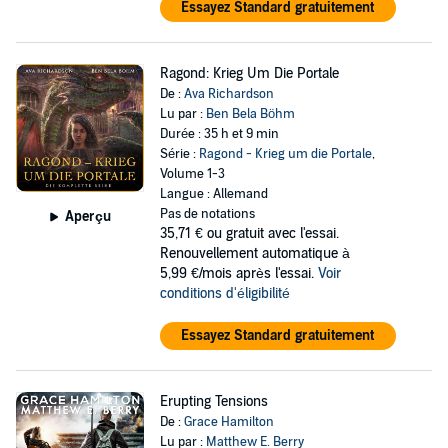
Essayez Standard gratuitement
Ragond: Krieg Um Die Portale
De :
Ava Richardson
Lu par :
Ben Bela Böhm
Durée : 35 h et 9 min
Série :
Ragond - Krieg um die Portale
,
Volume 1-3
Langue : Allemand
Pas de notations
Aperçu
35,71 €
ou gratuit avec l'essai.
Renouvellement automatique à
5,99 €/mois après l'essai.
Voir
conditions d'éligibilité
Essayez Standard gratuitement
Erupting Tensions
De :
Grace Hamilton
Lu par :
Matthew E. Berry