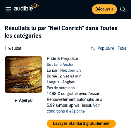
Découvrir
Résultats lu par
"Neil Conrich"
dans Toutes
les catégories
1 résultat
Populaire
Filtre
Pride & Prejudice
De :
Jane Austen
Lu par :
Neil Conrich
Durée : 2 h et 43 min
Langue : Anglais
Pas de notations
12,98 €
ou gratuit avec l'essai.
Renouvellement automatique à
Aperçu
5,99 €/mois après l'essai.
Voir
conditions d'éligibilité
Essayez Standard gratuitement