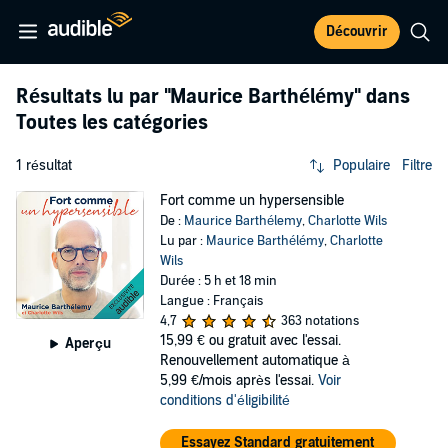
Découvrir
Résultats lu par
"Maurice Barthélémy"
dans
Toutes les catégories
1 résultat
Populaire
Filtre
Fort comme un hypersensible
De :
Maurice Barthélemy
,
Charlotte Wils
Lu par :
Maurice Barthélémy
,
Charlotte
Wils
Durée : 5 h et 18 min
Langue : Français
4,7
363 notations
15,99 €
ou gratuit avec l'essai.
Aperçu
Renouvellement automatique à
5,99 €/mois après l'essai.
Voir
conditions d'éligibilité
Essayez Standard gratuitement