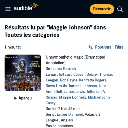
Découvrir
Résultats lu par
"Maggie Johnson"
dans
Toutes les catégories
1 résultat
Populaire
Filtre
Unsympathetic Magic [Dramatized
Adaptation]
De :
Laura Resnick
Lu par :
full cast
,
Colleen Delany
,
Thomas
Keegan
,
Bob Payne
,
KenYatta Rogers
,
Dawn Ursula
,
James J. Johnson
,
Julie-
Ann Elliott
,
James Lewis
,
Jefferson A.
Russell
,
Maggie Donnelly
,
Michael John
Aperçu
Casey
Durée : 7 h et 42 min
Série :
Esther Diamond
, Volume 3
Langue : Anglais
Pas de notations