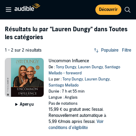
Découvrir
Résultats lu par
"Lauren Dungy"
dans Toutes
les catégories
1 - 2 sur 2 résultats
Populaire
Filtre
Uncommon Influence
De :
Tony Dungy
,
Lauren Dungy
,
Santiago
Mellado - foreword
Lu par :
Tony Dungy
,
Lauren Dungy
,
Santiago Mellado
Durée : 7 h et 55 min
Langue : Anglais
Pas de notations
Aperçu
15,99 €
ou gratuit avec l'essai.
Renouvellement automatique à
5,99 €/mois après l'essai.
Voir
conditions d'éligibilité