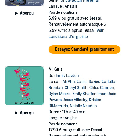
Série :
Uncle Butch Presents
Langue : Anglais
Pas de notations
Aperçu
6,99 €
ou gratuit avec l'essai.
Renouvellement automatique à
5,99 €/mois après l'essai.
Voir
conditions d'éligibilité
Essayez Standard gratuitement
All Girls
De :
Emily Layden
Lu par :
Ali Ahn
,
Caitlin Davies
,
Carlotta
Brentan
,
Cheryl Smith
,
Chloe Cannon
,
Dylan Moore
,
Emily Shaffer
,
Imani Jade
Powers
,
Jesse Vilinsky
,
Kristen
DiMercurio
,
Natalie Naudus
Durée : 11 h et 40 min
Aperçu
Langue : Anglais
Pas de notations
17,99 €
ou gratuit avec l'essai.