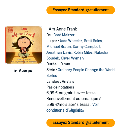
Essayez Standard gratuitement
I Am Anne Frank
De :
Brad Meltzer
Lu par :
Jade Wheeler
,
Brett Boles
,
Michael Braun
,
Danny Campbell
,
Jonathan Davis
,
Robin Miles
,
Natasha
Soudek
,
Oliver Wyman
Durée : 19 min
Série :
Ordinary People Change the World
Aperçu
Series
Langue : Anglais
Pas de notations
6,99 €
ou gratuit avec l'essai.
Renouvellement automatique à
5,99 €/mois après l'essai.
Voir
conditions d'éligibilité
Essayez Standard gratuitement