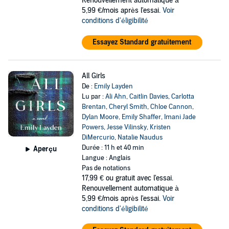
Renouvellement automatique à
5,99 €/mois après l'essai.
Voir
conditions d'éligibilité
Essayez Standard gratuitement
All Girls
De :
Emily Layden
Lu par :
Ali Ahn
,
Caitlin Davies
,
Carlotta
Brentan
,
Cheryl Smith
,
Chloe Cannon
,
Dylan Moore
,
Emily Shaffer
,
Imani Jade
Powers
,
Jesse Vilinsky
,
Kristen
DiMercurio
,
Natalie Naudus
Durée : 11 h et 40 min
Aperçu
Langue : Anglais
Pas de notations
17,99 €
ou gratuit avec l'essai.
Renouvellement automatique à
5,99 €/mois après l'essai.
Voir
conditions d'éligibilité