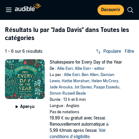
Découvrir
Résultats lu par
"Jada Davis"
dans Toutes les
catégories
1 - 6 sur 6 résultats
Populaire
Filtre
Shakespeare for Every Day of the Year
De :
Allie Esiri
,
Allie Esiri - editor
Lu par :
Allie Esiri
,
Ben Allen
,
Damian
Lewis
,
Hattie Morahan
,
Helen McCrory
,
Jade Anouka
,
Jot Davies
,
Paapa Essiedu
,
Simon Russell Beale
Durée : 13 h et 6 min
Langue : Anglais
Aperçu
Pas de notations
19,99 €
ou gratuit avec l'essai.
Renouvellement automatique à
5,99 €/mois après l'essai.
Voir
conditions d'éligibilité