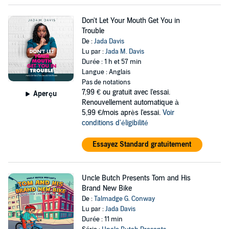
Don't Let Your Mouth Get You in
Trouble
De :
Jada Davis
Lu par :
Jada M. Davis
Durée : 1 h et 57 min
Langue : Anglais
Pas de notations
7,99 €
ou gratuit avec l'essai.
Aperçu
Renouvellement automatique à
5,99 €/mois après l'essai.
Voir
conditions d'éligibilité
Essayez Standard gratuitement
Uncle Butch Presents Tom and His
Brand New Bike
De :
Talmadge G. Conway
Lu par :
Jada Davis
Durée : 11 min