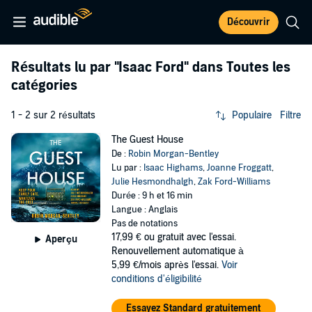
Découvrir
Résultats lu par
"Isaac Ford"
dans Toutes les
catégories
1 - 2 sur 2 résultats
Populaire
Filtre
The Guest House
De :
Robin Morgan-Bentley
Lu par :
Isaac Highams
,
Joanne Froggatt
,
Julie Hesmondhalgh
,
Zak Ford-Williams
Durée : 9 h et 16 min
Langue : Anglais
Pas de notations
17,99 €
ou gratuit avec l'essai.
Aperçu
Renouvellement automatique à
5,99 €/mois après l'essai.
Voir
conditions d'éligibilité
Essayez Standard gratuitement