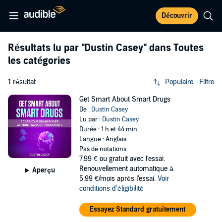
Découvrir
Résultats lu par
"Dustin Casey"
dans Toutes
les catégories
1 résultat
Populaire
Filtre
Get Smart About Smart Drugs
De :
Dustin Casey
Lu par :
Dustin Casey
Durée : 1 h et 44 min
Langue : Anglais
Pas de notations
7,99 €
ou gratuit avec l'essai.
Renouvellement automatique à
Aperçu
5,99 €/mois après l'essai.
Voir
conditions d'éligibilité
Essayez Standard gratuitement