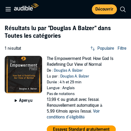
Découvrir
Résultats lu par
"Douglas A Balzer"
dans
Toutes les catégories
1 résultat
Populaire
Filtre
The Empowerment Pivot: How God Is
Redefining Our View of Normal
De :
Douglas A. Balzer
Lu par :
Douglas A. Balzer
Durée : 4 h et 29 min
Langue : Anglais
Pas de notations
13,99 €
ou gratuit avec l'essai.
Aperçu
Renouvellement automatique à
5,99 €/mois après l'essai.
Voir
conditions d'éligibilité
Essayez Standard gratuitement