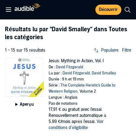
Découvrir
Résultats lu par
"David Smalley"
dans Toutes
les catégories
1 - 15 sur 15 résultats
Populaire
Filtre
Jesus: Mything in Action, Vol. I
De :
David Fitzgerald
Lu par :
David Fitzgerald
,
David Smalley
Durée : 9 h et 19 min
Série :
The Complete Heretic's Guide to
Western Religion
, Volume 2
Langue : Anglais
Pas de notations
Aperçu
17,91 €
ou gratuit avec l'essai.
Renouvellement automatique à
5,99 €/mois après l'essai.
Voir
conditions d'éligibilité