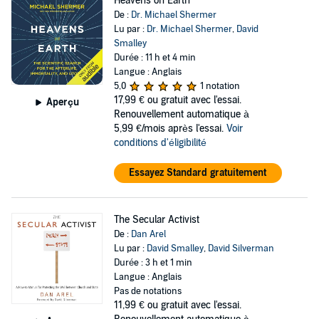
Heavens on Earth
De :
Dr. Michael Shermer
Lu par :
Dr. Michael Shermer
,
David
Smalley
Durée : 11 h et 4 min
Langue : Anglais
5,0
1 notation
17,99 €
ou gratuit avec l'essai.
Aperçu
Renouvellement automatique à
5,99 €/mois après l'essai.
Voir
conditions d'éligibilité
Essayez Standard gratuitement
The Secular Activist
De :
Dan Arel
Lu par :
David Smalley
,
David Silverman
Durée : 3 h et 1 min
Langue : Anglais
Pas de notations
11,99 €
ou gratuit avec l'essai.