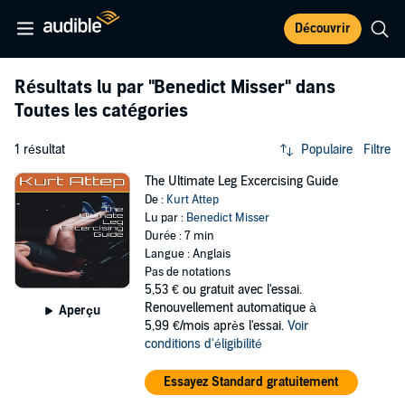
Découvrir
Résultats lu par
"Benedict Misser"
dans
Toutes les catégories
1 résultat
Populaire
Filtre
The Ultimate Leg Excercising Guide
De :
Kurt Attep
Lu par :
Benedict Misser
Durée : 7 min
Langue : Anglais
Pas de notations
5,53 €
ou gratuit avec l'essai.
Renouvellement automatique à
Aperçu
5,99 €/mois après l'essai.
Voir
conditions d'éligibilité
Essayez Standard gratuitement