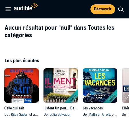
Découvrir
Aucun résultat pour
"null"
dans Toutes les
catégories
Les plus écoutés
Celle qui sait
Il Ment Un peu… Beaucoup
Les vacances
L'Hér
De :
Riley Sager
, et autres
De :
Julia Salvador
De :
Kathryn Croft
, et autres
De :