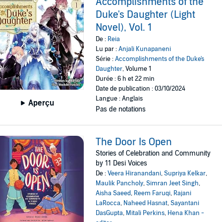
Accomplishments of the
Duke's Daughter (Light
Novel), Vol. 1
De :
Reia
Lu par :
Anjali Kunapaneni
Série :
Accomplishments of the Duke's
Daughter
, Volume 1
Durée : 6 h et 22 min
Date de publication : 03/10/2024
Langue : Anglais
Aperçu
Pas de notations
The Door Is Open
Stories of Celebration and Community
by 11 Desi Voices
De :
Veera Hiranandani
,
Supriya Kelkar
,
Maulik Pancholy
,
Simran Jeet Singh
,
Aisha Saeed
,
Reem Faruqi
,
Rajani
LaRocca
,
Naheed Hasnat
,
Sayantani
DasGupta
,
Mitali Perkins
,
Hena Khan -