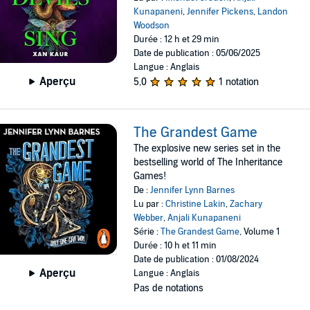
Kunapaneni
,
Jennifer Pickens
,
Landon
Woodson
Durée : 12 h et 29 min
Date de publication : 05/06/2025
Langue : Anglais
Aperçu
5,0
1 notation
The Grandest Game
The explosive new series set in the
bestselling world of The Inheritance
Games!
De :
Jennifer Lynn Barnes
Lu par :
Christine Lakin
,
Zachary
Webber
,
Anjali Kunapaneni
Série :
The Grandest Game
, Volume 1
Durée : 10 h et 11 min
Date de publication : 01/08/2024
Aperçu
Langue : Anglais
Pas de notations