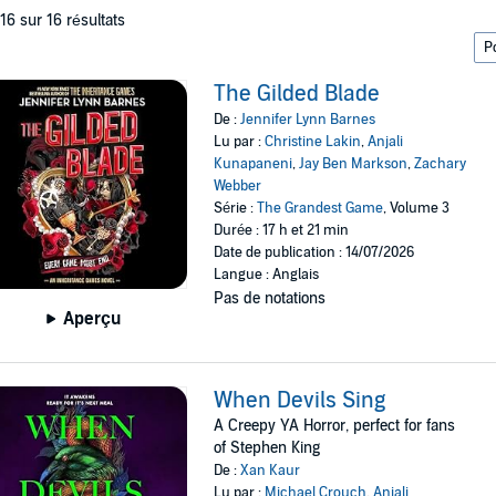
 16 sur 16 résultats
The Gilded Blade
De :
Jennifer Lynn Barnes
Lu par :
Christine Lakin
,
Anjali
Kunapaneni
,
Jay Ben Markson
,
Zachary
Webber
Série :
The Grandest Game
, Volume 3
Durée : 17 h et 21 min
Date de publication : 14/07/2026
Langue : Anglais
Pas de notations
Aperçu
When Devils Sing
A Creepy YA Horror, perfect for fans
of Stephen King
De :
Xan Kaur
Lu par :
Michael Crouch
,
Anjali