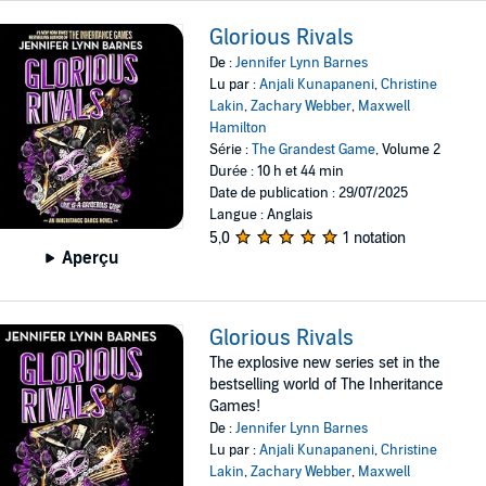
Glorious Rivals
De :
Jennifer Lynn Barnes
Lu par :
Anjali Kunapaneni
,
Christine
Lakin
,
Zachary Webber
,
Maxwell
Hamilton
Série :
The Grandest Game
, Volume 2
Durée : 10 h et 44 min
Date de publication : 29/07/2025
Langue : Anglais
5,0
1 notation
Aperçu
Glorious Rivals
The explosive new series set in the
bestselling world of The Inheritance
Games!
De :
Jennifer Lynn Barnes
Lu par :
Anjali Kunapaneni
,
Christine
Lakin
,
Zachary Webber
,
Maxwell