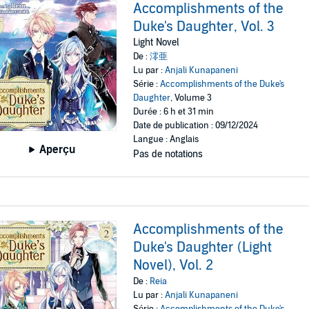
Accomplishments of the
Duke's Daughter, Vol. 3
Light Novel
De :
澪亜
Lu par :
Anjali Kunapaneni
Série :
Accomplishments of the Duke's
Daughter
, Volume 3
Durée : 6 h et 31 min
Date de publication : 09/12/2024
Langue : Anglais
Aperçu
Pas de notations
Accomplishments of the
Duke's Daughter (Light
Novel), Vol. 2
De :
Reia
Lu par :
Anjali Kunapaneni
Série :
Accomplishments of the Duke's