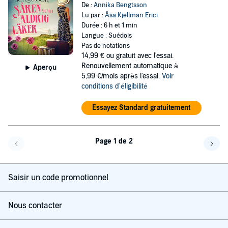
De :
Annika Bengtsson
Lu par :
Åsa Kjellman Erici
Durée : 6 h et 1 min
Langue : Suédois
Pas de notations
14,99 €
ou gratuit avec l'essai.
Renouvellement automatique à
Aperçu
5,99 €/mois après l'essai.
Voir
conditions d'éligibilité
Essayez Standard gratuitement
Page 1 de 2
Page précédente
Page 
Saisir un code promotionnel
Nous contacter