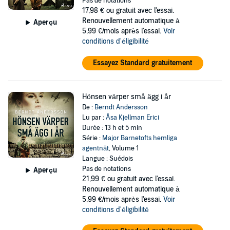
Pas de notations
17,98 €
ou gratuit avec l'essai.
Renouvellement automatique à
Aperçu
5,99 €/mois après l'essai.
Voir
conditions d'éligibilité
Essayez Standard gratuitement
Hönsen värper små ägg i år
De :
Berndt Andersson
Lu par :
Åsa Kjellman Erici
Durée : 13 h et 5 min
Série :
Major Barnetofts hemliga
agentnät
, Volume 1
Langue : Suédois
Pas de notations
Aperçu
21,99 €
ou gratuit avec l'essai.
Renouvellement automatique à
5,99 €/mois après l'essai.
Voir
conditions d'éligibilité