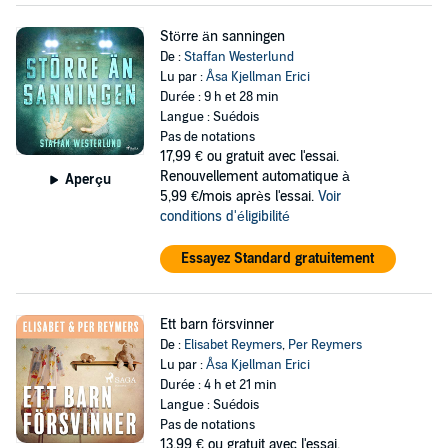
Större än sanningen
De :
Staffan Westerlund
Lu par :
Åsa Kjellman Erici
Durée : 9 h et 28 min
Langue : Suédois
Pas de notations
17,99 €
ou gratuit avec l'essai.
Renouvellement automatique à
Aperçu
5,99 €/mois après l'essai.
Voir
conditions d'éligibilité
Essayez Standard gratuitement
Ett barn försvinner
De :
Elisabet Reymers
,
Per Reymers
Lu par :
Åsa Kjellman Erici
Durée : 4 h et 21 min
Langue : Suédois
Pas de notations
13,99 €
ou gratuit avec l'essai.