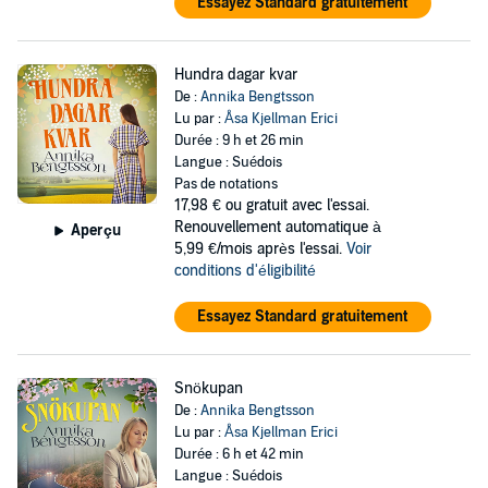
Essayez Standard gratuitement
Hundra dagar kvar
De :
Annika Bengtsson
Lu par :
Åsa Kjellman Erici
Durée : 9 h et 26 min
Langue : Suédois
Pas de notations
17,98 €
ou gratuit avec l'essai.
Renouvellement automatique à
Aperçu
5,99 €/mois après l'essai.
Voir
conditions d'éligibilité
Essayez Standard gratuitement
Snökupan
De :
Annika Bengtsson
Lu par :
Åsa Kjellman Erici
Durée : 6 h et 42 min
Langue : Suédois