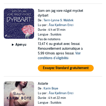
Som om jag vore något mycket
dyrbart
De :
Terri-Lynne S. Waldvik
Lu par :
Åsa Kjellman Erici
Durée : 4 h et 51 min
Langue : Suédois
Pas de notations
13,47 €
ou gratuit avec l'essai.
Aperçu
Renouvellement automatique à
5,99 €/mois après l'essai.
Voir
conditions d'éligibilité
Essayez Standard gratuitement
Astarte
De :
Karin Boye
Lu par :
Åsa Kjellman Erici
Durée : 4 h et 22 min
Langue : Suédois