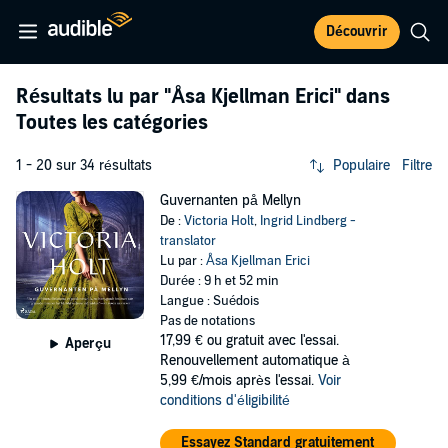
Découvrir
Résultats lu par
"Åsa Kjellman Erici"
dans
Toutes les catégories
1 - 20 sur 34 résultats
Populaire
Filtre
Guvernanten på Mellyn
De :
Victoria Holt
,
Ingrid Lindberg -
translator
Lu par :
Åsa Kjellman Erici
Durée : 9 h et 52 min
Langue : Suédois
Pas de notations
17,99 €
ou gratuit avec l'essai.
Aperçu
Renouvellement automatique à
5,99 €/mois après l'essai.
Voir
conditions d'éligibilité
Essayez Standard gratuitement