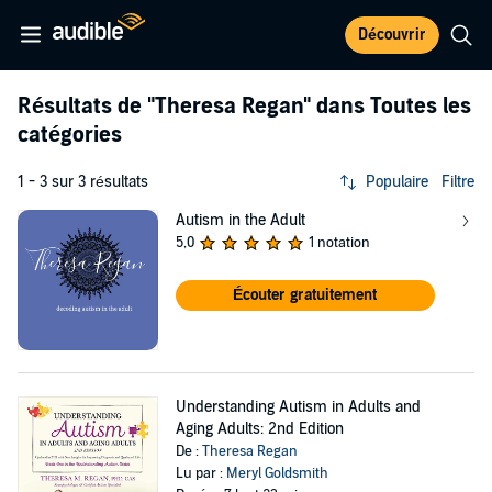
Découvrir
Résultats de
"Theresa Regan"
dans Toutes les
catégories
1 - 3 sur 3 résultats
Populaire
Filtre
Autism in the Adult
5,0
1 notation
Écouter gratuitement
Understanding Autism in Adults and
Aging Adults: 2nd Edition
De :
Theresa Regan
Lu par :
Meryl Goldsmith