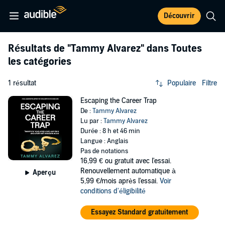
Découvrir
Résultats de
"Tammy Alvarez"
dans Toutes
les catégories
1 résultat
Populaire
Filtre
Escaping the Career Trap
De :
Tammy Alvarez
Lu par :
Tammy Alvarez
Durée : 8 h et 46 min
Langue : Anglais
Pas de notations
16,99 €
ou gratuit avec l'essai.
Renouvellement automatique à
Aperçu
5,99 €/mois après l'essai.
Voir
conditions d'éligibilité
Essayez Standard gratuitement