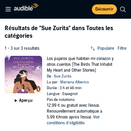
Découvrir
Résultats de
"Sue Zurita"
dans Toutes les
catégories
1 - 3 sur 3 résultats
Populaire
Filtre
Los pájaros que habitan mi corazón y
otros cuentos [The Birds That Inhabit
My Heart and Other Stories]
De :
Sue Zurita
Lu par :
Mariana Alberico
Durée : 3 h et 46 min
Langue : Espagnol
Pas de notations
Aperçu
12,99 €
ou gratuit avec l'essai.
Renouvellement automatique à
5,99 €/mois après l'essai.
Voir
conditions d'éligibilité