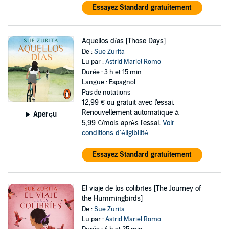
Essayez Standard gratuitement
Aquellos días [Those Days]
De :
Sue Zurita
Lu par :
Astrid Mariel Romo
Durée : 3 h et 15 min
Langue : Espagnol
Pas de notations
12,99 €
ou gratuit avec l'essai.
Renouvellement automatique à
Aperçu
5,99 €/mois après l'essai.
Voir
conditions d'éligibilité
Essayez Standard gratuitement
El viaje de los colibríes [The Journey of
the Hummingbirds]
De :
Sue Zurita
Lu par :
Astrid Mariel Romo