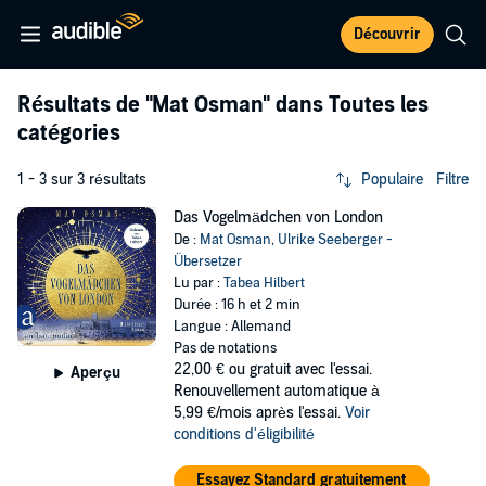
Découvrir
Résultats de
"Mat Osman"
dans Toutes les
catégories
1 - 3 sur 3 résultats
Populaire
Filtre
Das Vogelmädchen von London
De :
Mat Osman
,
Ulrike Seeberger -
Übersetzer
Lu par :
Tabea Hilbert
Durée : 16 h et 2 min
Langue : Allemand
Pas de notations
22,00 €
ou gratuit avec l'essai.
Aperçu
Renouvellement automatique à
5,99 €/mois après l'essai.
Voir
conditions d'éligibilité
Essayez Standard gratuitement