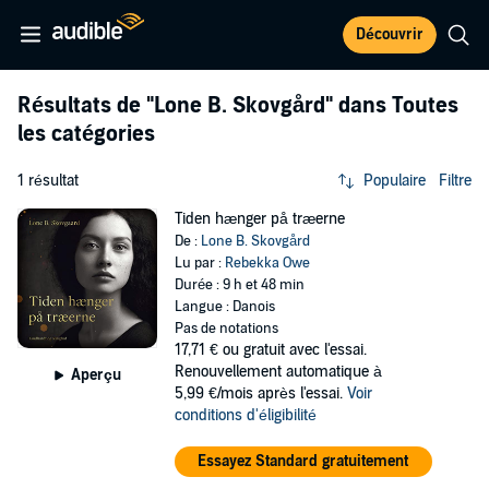
Découvrir
Résultats de
"Lone B. Skovgård"
dans Toutes
les catégories
1 résultat
Populaire
Filtre
Tiden hænger på træerne
De :
Lone B. Skovgård
Lu par :
Rebekka Owe
Durée : 9 h et 48 min
Langue : Danois
Pas de notations
17,71 €
ou gratuit avec l'essai.
Renouvellement automatique à
Aperçu
5,99 €/mois après l'essai.
Voir
conditions d'éligibilité
Essayez Standard gratuitement