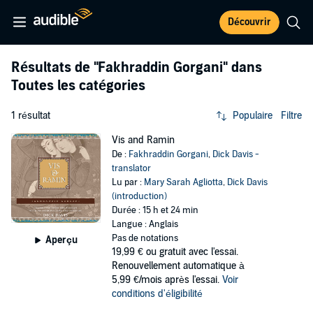
Découvrir
Résultats de
"Fakhraddin Gorgani"
dans
Toutes les catégories
1 résultat
Populaire
Filtre
Vis and Ramin
De :
Fakhraddin Gorgani
,
Dick Davis -
translator
Lu par :
Mary Sarah Agliotta
,
Dick Davis
(introduction)
Durée : 15 h et 24 min
Langue : Anglais
Pas de notations
Aperçu
19,99 €
ou gratuit avec l'essai.
Renouvellement automatique à
5,99 €/mois après l'essai.
Voir
conditions d'éligibilité