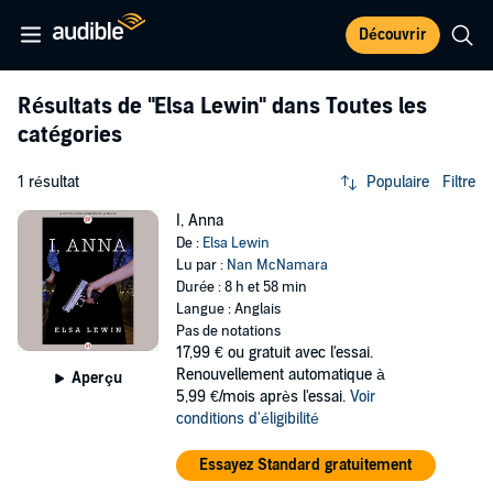
Découvrir
Résultats de
"Elsa Lewin"
dans Toutes les
catégories
1 résultat
Populaire
Filtre
I, Anna
De :
Elsa Lewin
Lu par :
Nan McNamara
Durée : 8 h et 58 min
Langue : Anglais
Pas de notations
17,99 €
ou gratuit avec l'essai.
Renouvellement automatique à
Aperçu
5,99 €/mois après l'essai.
Voir
conditions d'éligibilité
Essayez Standard gratuitement