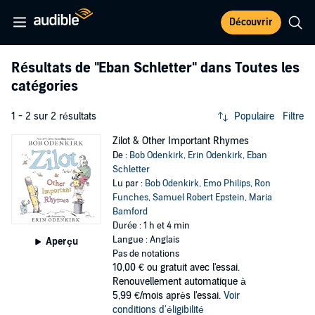
Découvrir
Résultats de
"Eban Schletter"
dans Toutes les
catégories
1 - 2 sur 2 résultats
Populaire
Filtre
Zilot & Other Important Rhymes
De :
Bob Odenkirk
,
Erin Odenkirk
,
Eban
Schletter
Lu par :
Bob Odenkirk
,
Emo Philips
,
Ron
Funches
,
Samuel Robert Epstein
,
Maria
Bamford
Durée : 1 h et 4 min
Langue : Anglais
Aperçu
Pas de notations
10,00 €
ou gratuit avec l'essai.
Renouvellement automatique à
5,99 €/mois après l'essai.
Voir
conditions d'éligibilité