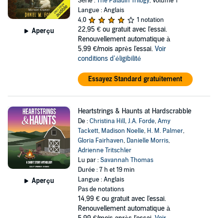
Série :
The Paladin Trilogy
, Volume 1
Langue : Anglais
4,0
1 notation
22,95 €
ou gratuit avec l'essai.
Aperçu
Renouvellement automatique à
5,99 €/mois après l'essai.
Voir
conditions d'éligibilité
Essayez Standard gratuitement
Heartstrings & Haunts at Hardscrabble
De :
Christina Hill
,
J.A. Forde
,
Amy
Tackett
,
Madison Noelle
,
H. M. Palmer
,
Gloria Fairhaven
,
Danielle Morris
,
Adrienne Tritschler
Lu par :
Savannah Thomas
Durée : 7 h et 19 min
Langue : Anglais
Aperçu
Pas de notations
14,99 €
ou gratuit avec l'essai.
Renouvellement automatique à