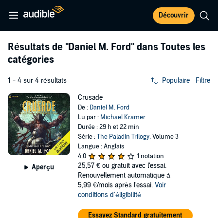
Découvrir
Résultats de
"Daniel M. Ford"
dans Toutes les
catégories
1 - 4 sur 4 résultats
Populaire
Filtre
Crusade
De :
Daniel M. Ford
Lu par :
Michael Kramer
Durée : 29 h et 22 min
Série :
The Paladin Trilogy
, Volume 3
Langue : Anglais
4,0
1 notation
25,57 €
ou gratuit avec l'essai.
Aperçu
Renouvellement automatique à
5,99 €/mois après l'essai.
Voir
conditions d'éligibilité
Essayez Standard gratuitement