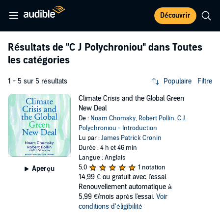
Découvrir
Résultats de
"C J Polychroniou"
dans Toutes
les catégories
1 - 5 sur 5 résultats
Populaire
Filtre
Climate Crisis and the Global Green
New Deal
De :
Noam Chomsky
,
Robert Pollin
,
C.J.
Polychroniou - Introduction
Lu par :
James Patrick Cronin
Durée : 4 h et 46 min
Langue : Anglais
5,0
1 notation
Aperçu
14,99 €
ou gratuit avec l'essai.
Renouvellement automatique à
5,99 €/mois après l'essai.
Voir
conditions d'éligibilité