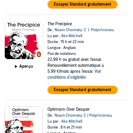
Essayez Standard gratuitement
The Precipice
De :
Noam Chomsky
,
C. J. Polychroniou
Lu par :
Ako Mitchell
Durée : 15 h et 22 min
Langue : Anglais
Pas de notations
22,99 €
ou gratuit avec l'essai.
Renouvellement automatique à
Aperçu
5,99 €/mois après l'essai.
Voir
conditions d'éligibilité
Essayez Standard gratuitement
Optimism Over Despair
De :
Noam Chomsky
,
C J Polychroniou
Lu par :
Ako Mitchell
Durée : 8 h et 21 min