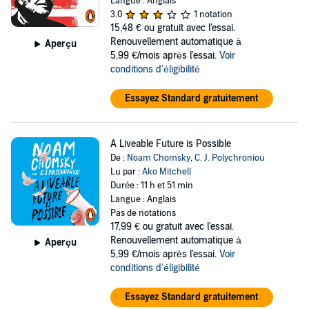
Langue : Anglais
3,0
1 notation
15,48 €
ou gratuit avec l'essai.
Renouvellement automatique à
Aperçu
5,99 €/mois après l'essai.
Voir
conditions d'éligibilité
Essayez Standard gratuitement
A Liveable Future is Possible
De :
Noam Chomsky
,
C. J. Polychroniou
Lu par :
Ako Mitchell
Durée : 11 h et 51 min
Langue : Anglais
Pas de notations
17,99 €
ou gratuit avec l'essai.
Renouvellement automatique à
Aperçu
5,99 €/mois après l'essai.
Voir
conditions d'éligibilité
Essayez Standard gratuitement