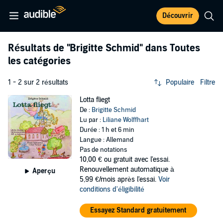
Découvrir
Résultats de
"Brigitte Schmid"
dans Toutes
les catégories
1 - 2 sur 2 résultats
Populaire
Filtre
Lotta fliegt
De :
Brigitte Schmid
Lu par :
Liliane Wolffhart
Durée : 1 h et 6 min
Langue : Allemand
Pas de notations
10,00 €
ou gratuit avec l'essai.
Renouvellement automatique à
Aperçu
5,99 €/mois après l'essai.
Voir
conditions d'éligibilité
Essayez Standard gratuitement