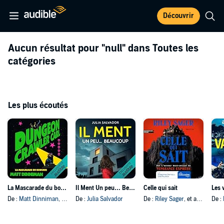
Découvrir
Aucun résultat pour
"null"
dans Toutes les
catégories
Les plus écoutés
La Mascarade du boucher
Il Ment Un peu… Beaucoup
Celle qui sait
Les 
De :
Matt Dinniman
, et autres
De :
Julia Salvador
De :
Riley Sager
, et autres
De :