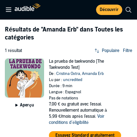
Découvrir
Résultats de
"Amanda Erb"
dans Toutes les
catégories
1 résultat
Populaire
Filtre
La prueba de taekwondo [The
Taekwondo Test]
De :
Cristina Oxtra
,
Amanda Erb
Lu par :
uncredited
Durée : 9 min
Langue : Espagnol
Pas de notations
7,00 €
ou gratuit avec l'essai.
Aperçu
Renouvellement automatique à
5,99 €/mois après l'essai.
Voir
conditions d'éligibilité
Essayez Standard gratuitement