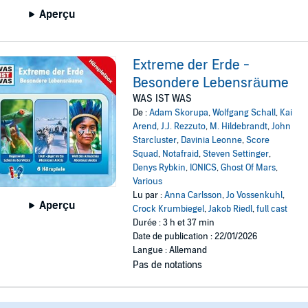
Aperçu
Extreme der Erde -
Besondere Lebensräume
WAS IST WAS
De :
Adam Skorupa
,
Wolfgang Schall
,
Kai
Arend
,
J.J. Rezzuto
,
M. Hildebrandt
,
John
Starcluster
,
Davinia Leonne
,
Score
Squad
,
Notafraid
,
Steven Settinger
,
Denys Rybkin
,
IONICS
,
Ghost Of Mars
,
Various
Lu par :
Anna Carlsson
,
Jo Vossenkuhl
,
Aperçu
Crock Krumbiegel
,
Jakob Riedl
,
full cast
Durée : 3 h et 37 min
Date de publication : 22/01/2026
Langue : Allemand
Pas de notations