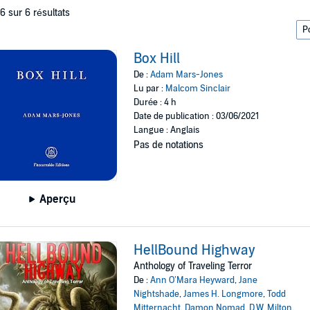
 6 sur 6 résultats
Box Hill
De :
Adam Mars-Jones
Lu par :
Malcom Sinclair
Durée : 4 h
Date de publication : 03/06/2021
Langue : Anglais
Pas de notations
Aperçu
HellBound Highway
Anthology of Traveling Terror
De :
Ann O’Mara Heyward
,
Jane
Nightshade
,
James H. Longmore
,
Todd
Mitternacht
,
Damon Nomad
,
D.W. Milton
,