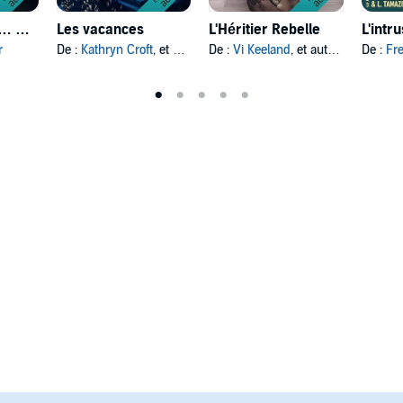
Il Ment Un peu… Beaucoup
Les vacances
L'Héritier Rebelle
L'intr
r
De :
Kathryn Croft
, et autres
De :
Vi Keeland
, et autres
De :
Fr