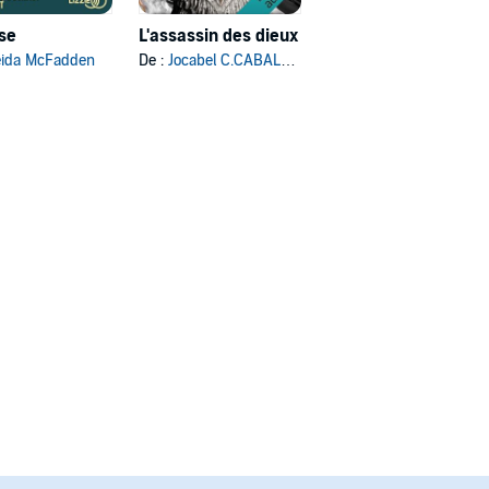
use
L'assassin des dieux
L'Autre moi
eida McFadden
De :
Jocabel C.CABALLERO
De :
Franck Thilliez