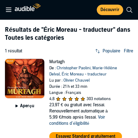
Découvrir
Résultats de
"Éric Moreau - traducteur"
dans
Toutes les catégories
1 résultat
Populaire
Filtre
Murtagh
De :
Christopher Paolini
,
Marie-Hélène
Delval
,
Éric Moreau - traducteur
Lu par :
Olivier Chauvel
Durée : 21 h et 33 min
Langue : Français
4,8
303 notations
23,97 €
ou gratuit avec l'essai.
Aperçu
Renouvellement automatique à
5,99 €/mois après l'essai.
Voir
conditions d'éligibilité
Essayez Standard gratuitement