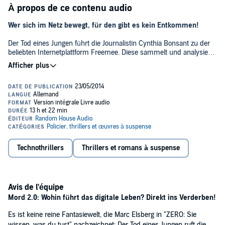
À propos de ce contenu audio
Wer sich im Netz bewegt, für den gibt es kein Entkommen!
Der Tod eines Jungen führt die Journalistin Cynthia Bonsant zu der
beliebten Internetplattform Freemee. Diese sammelt und analysiert
Daten - und verspricht dadurch ihren Millionen Nutzern ein
besseres Leben und mehr Erfolg. Nur einer warnt vor Freemee und
vor der Macht, die es einigen wenigen verleihen könnte: ZERO, der
meistgesuchte Online-Aktivist der Welt. Als Cynthia anfängt, genauer
zu recherchieren, wird sie selbst zur Gejagten. Doch in einer Welt
voller Kameras, Datenbrillen und Smartphones gibt es kein
Entkommen...©2014 Blanvalet (P)2014 Random House Audio
Technothrillers
Thrillers et romans à suspense
Avis de l'équipe
Mord 2.0: Wohin führt das digitale Leben? Direkt ins Verderben!
Es ist keine reine Fantasiewelt, die Marc Elsberg in "ZERO: Sie
wissen, was du tust" nachzeichnet: Der Tod eines Jungen ruft die