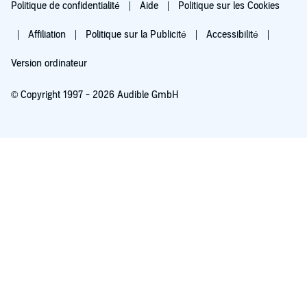
Politique de confidentialité
Aide
Politique sur les Cookies
Affiliation
Politique sur la Publicité
Accessibilité
Version ordinateur
© Copyright 1997 - 2026 Audible GmbH
Essayez pour 0,00 €
Renouvellement automatique à 5,99 €/mois après 30 jours. Annulation possible
chaque mois.