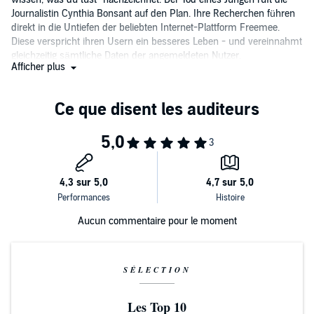
Journalistin Cynthia Bonsant auf den Plan. Ihre Recherchen führen
direkt in die Untiefen der beliebten Internet-Plattform Freemee.
Diese verspricht ihren Usern ein besseres Leben - und vereinnahmt
gleichzeitig sämtliche Daten der angemeldeten Nutzer.
Afficher plus
Während alle der Cyberwelt zujubeln, warnt der berüchtigte Aktivist
ZERO vor den Gefahren von Freemee und weist auf
Zusammenhänge mit dem Tod des Jungen hin. Cynthia Bonsant
folgt jeder Spur und gerät tiefer und tiefer in einen
lebensgefährlichen Strudel zwischen Internet, Realität, Aktivismus
und der Wahrheit.
Erzähler Steffen Groth sorgt dafür, dass Marc Elsbergs visionärer
Thriller "ZERO: Sie wissen, was du tust" zu einer lebendigen Reise in
die Abgründe des digitalen Zeitalters wird. Beklemmend realistisch
und voller faszinierender Wendungen!
Aucun commentaire pour le moment
SÉLECTION
Les Top 10