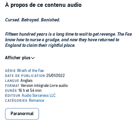
À propos de ce contenu audio
Cursed. Betrayed. Banished.
Fifteen hundred years is a long time to wait to get revenge. The Fae
know how to nurse a grudge, and now they have returned to
England to claim their rightful place.
This box set collects the complete trilogy of The Wrath of the Fae,
with each book a hot, fast-paced paranormal romance following
three fae princes as they journey to break their curses and find their
fated mates.
©2021 Alessa Thorn (P)2021 Alessa Thorn
Paranormal