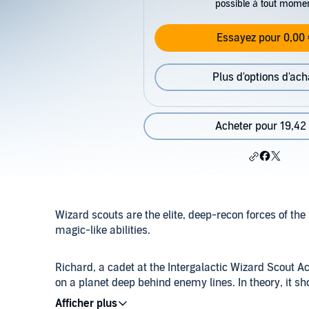
possible à tout mome
Essayez pour 0,00 
Plus d'options d'ach
Acheter pour 19,42
Wizard scouts are the elite, deep-recon forces of the
magic-like abilities.
Richard, a cadet at the Intergalactic Wizard Scout A
on a planet deep behind enemy lines. In theory, it s
learned long ago, nothing is ever simple. With a deadl