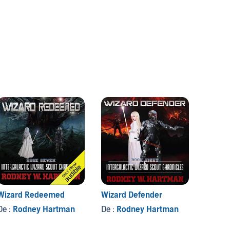
Wizard Redeemed
Wizard Defender
Wizard
De :
Rodney Hartman
De :
Rodney Hartman
De :
Ro