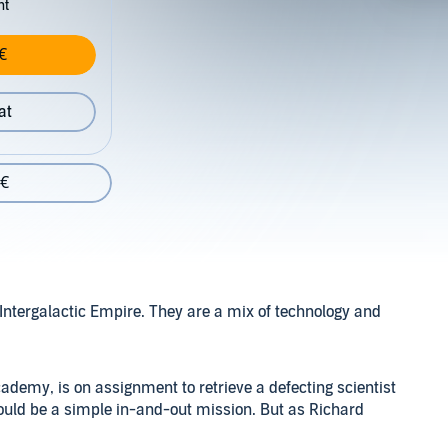
nt
€
at
 €
 Intergalactic Empire. They are a mix of technology and
cademy, is on assignment to retrieve a defecting scientist
hould be a simple in-and-out mission. But as Richard
y Crosioian scout hot on his trail, Richard soon finds