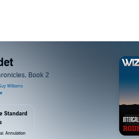
det
ronicles, Book 2
de Standard
s
ai. Annulation