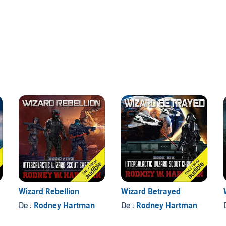
n who may hold a secret that could mean the salvation or
ma rounds from heavily-armored Crosioian soldiers to
dimension-shifting cats the size of lions, Richard soon
the odds of Richard completing his mission and getting the
eters.
of the mysterious entity known as 'the One' along with an
l decreases even more rapidly. Will Richard's wizard scout
e may well be to find allies in the most unlikely of places.
ther.
Wizard Rebellion
Wizard Betrayed
De :
Rodney Hartman
De :
Rodney Hartman