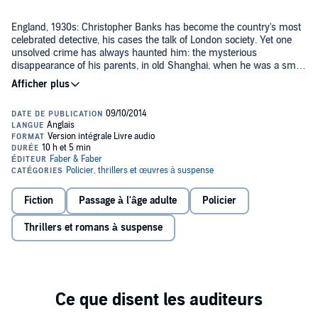
England, 1930s: Christopher Banks has become the country's most
celebrated detective, his cases the talk of London society. Yet one
unsolved crime has always haunted him: the mysterious
disappearance of his parents, in old Shanghai, when he was a small
boy.
Moving between London and Shanghai of the interwar years,
When
We Were Orphans
is a remarkable story of memory, intrigue and the
need to return.
©2014 Kazuo Ishiguro (P)2014 Faber & Faber
Fiction
Passage à l'âge adulte
Policier
Thrillers et romans à suspense