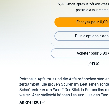
5,99 €/mois après la période d’ess
possible à tout mome
Essayez pour 0,00 
Plus d'options d'ach
Acheter pour 6,99 
Petronella Apfelmus und die Apfelmännchen sind en
zertrampelt! Die großen Spuren im Beet sehen sonde
Schnürentreter am Werk? Der Blick in Petronellas di
weiter. Aber vielleicht können Lea und Luis den Ein
legen?
©2020 Lübbe Audio (P)2020 Lübbe Audio