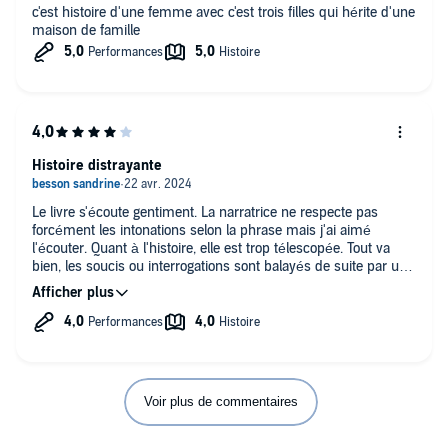
c'est histoire d'une femme avec c'est trois filles qui hérite d'une
maison de famille
Histoire distrayante
Le livre s'écoute gentiment. La narratrice ne respecte pas
forcément les intonations selon la phrase mais j'ai aimé
l'écouter. Quant à l'histoire, elle est trop télescopée. Tout va
bien, les soucis ou interrogations sont balayés de suite par une
bonne nouvelle.. Bref.. Toujours est-il que je reviens sur la
jalousie d' Émilie vis à vis de sa fille. Je ne suis pas d'accord.
C'est plus une appréhension vis-à-vis de la situation et d'un
cas de conscience vis-à-vis de sa propre situation par rapport
à sa fille, je ne veux pas spolier l'histoire. Au contraire la mère
est bienveillante. Il y a des redondances dans les expressions
mais j'ai beaucoup apprécié le livre, il s'écoute sans prise de
Voir plus de commentaires
tête mais je ne mettrai pas vraiment en développement
personnel plutôt une histoire sympathique à raconter car il y a
trop de situations qui se démêlent spontanément et cela paraît