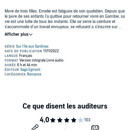
Mère de trois filles, Emelie est fatiguée de son quotidien. Depuis que
le père de ses enfants l'a quittée pour retourner vivre en Gambie, sa
vie est une lutte de tous les instants. Elle se serre la ceinture et
s'accommode d'un travail ennuyeux, se refusant à s'inscrire sur
Tinder, malgré la pression de son entourage. Elle ne se sent pas
prête, point barre. Dans ce contexte peu réjouissant, tout bascule le
Il s'avère qu'Emelie a hérité d'une maison sur une île... En se
jour où elle reçoit une lettre inattendue...
rendant sur les lieux, elle reçoit le choc de sa vie. La maison est
pleine à craquer de bibelots de Noël ! Emelie ne sait sur quel pied
danser... mais ses filles l'aident à prendre sa décision : elles veulent
rester sur l'île, et bientôt, elles quittent Växjö pour changer de vie. Il
ne reste à Emelie que deux grandes questions à résoudre. Qui est
Annika et Jessika Devert sont deux sœurs originaires de Göteborg.
vraiment cet Andreas, l'homme qui a hérité du cabanon au fond de
Elles ont écrit ensemble de nombreux livres jeunesse, et elles co-
la propriété ? Et que va-t-elle bien pouvoir faire de toutes ces
signent, en 2020,
Vive le vent !
leur premier roman de fiction 'feel
décorations de Noël ?
good' pour un public adulte.
©2022 SAGA Egmont (P)2022 SAGA Egmont