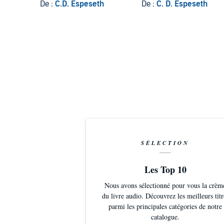
Ancestor.
De :
C.D. Espeseth
De :
C. D. Espeseth
©2017 Collin Espeseth (P)2019 Collin Espeseth
SÉLECTION
Les Top 10
Nous avons sélectionné pour vous la crèm
du livre audio. Découvrez les meilleurs titr
parmi les principales catégories de notre
catalogue.