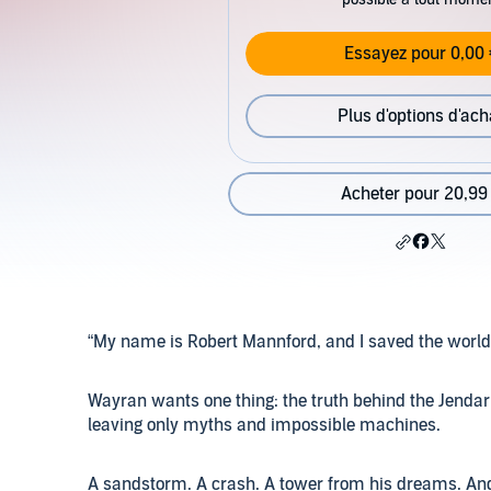
Essayez pour 0,00 
Plus d'options d'ach
Acheter pour 20,99
“My name is Robert Mannford, and I saved the world by
Wayran wants one thing: the truth behind the Jendar
leaving only myths and impossible machines.
A sandstorm. A crash. A tower from his dreams. And 