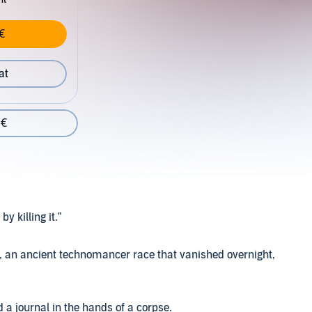
€
at
 €
 killing it.”
, an ancient technomancer race that vanished overnight,
a journal in the hands of a corpse.