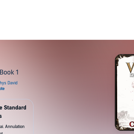
 Book 1
de Standard
s
ai. Annulation
nt