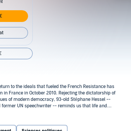
nt
€
at
€
eturn to the ideals that fueled the French Resistance has
n in France in October 2010. Rejecting the dictatorship of
alues of modern democracy, 93-old Stéphane Hessel --
 former UN speechwriter -- reminds us that life and
laim those essential rights we have permitted our