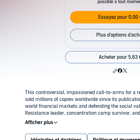
possible à tout mome
Essayez pour 0,00 
Plus d'options d'ach
Acheter pour 5,63 
This controversial, impassioned call-to-arms for a r
sold millions of copies worldwide since its publicatio
world financial markets and defending the social v
Resistance leader, concentration camp survivor, and
liberty must still be fought for, and urges us to rec
governments to erode since the end of World War II.