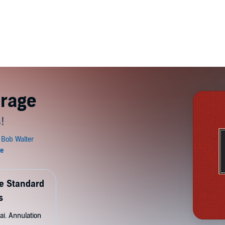
trage
!
de Standard
s
ai. Annulation