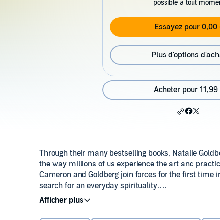
possible à tout mome
Essayez pour 0,00 
Plus d'options d'ach
Acheter pour 11,99
Through their many bestselling books, Natalie Gold
the way millions of us experience the art and practic
Cameron and Goldberg join forces for the first time 
search for an everyday spirituality.
Join these two creative giants as they explode che
they should do it, opening the door to the writer's w