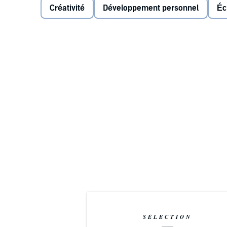
Créativité
Développement personnel
Éc
Cameron take us inside their personal lives as commi
following questions: How can writing best be practic
and writing for publication? How do we conquer the 
inspirational to dabble in different arts such as musi
writer's life?
Edgy, surprising, and useful for its hard-won advice, 
that requires no more than a pen, some paper, and the
SÉLECTION