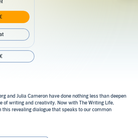
nt
€
at
 €
berg and Julia Cameron have done nothing less than deepen
e of writing and creativity. Now with The Writing Life,
in this revealing dialogue that speaks to our common
rished misconceptions about who should write, and why
orld for everybody, not just a chosen few. Goldberg and