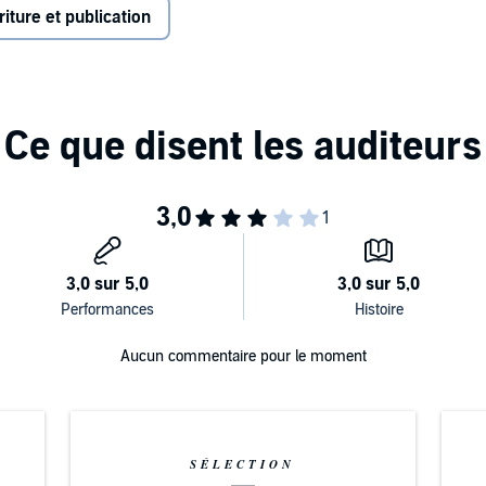
riture et publication
tted writers and spiritual seekers, and explore the
ed? What is the difference between therapeutic writing
twin dragons of mood and time? Is it dangerous or
c, painting, and writing? How is addiction related to the
The Writing Life is an invitation to a life-transforming act
 will to get started.
Aucun commentaire pour le moment
SÉLECTION