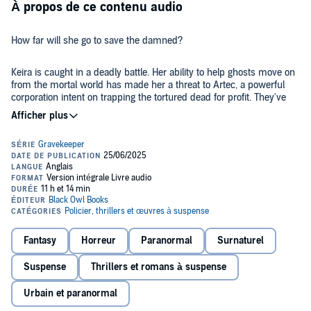
À propos de ce contenu audio
How far will she go to save the damned?
Keira is caught in a deadly battle. Her ability to help ghosts move on
from the mortal world has made her a threat to Artec, a powerful
corporation intent on trapping the tortured dead for profit. They've
been tracking her for years and now, finally, there's nowhere left for
her to run.
Artec fears Keira and everything she's capable of. They will stop at
nothing to eliminate her-including sending armed men after
everyone she holds dear.
Desperate and quickly running out of time, Keira races to hone her
abilities as she searches for a way to destroy the twisted
organization for good. But at least now she's no longer alone. Her
friends have offered to follow wherever she leads, even if that
Fantasy
Horreur
Paranormal
Surnaturel
means a direct strike deep into the heart of Artec's central base...and
©2025 Black Owl Books (P)2025 Black Owl Books
to the certain death waiting for them there.
Suspense
Thrillers et romans à suspense
Urbain et paranormal