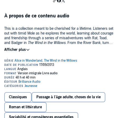
À propos de ce contenu audio
This is a collection meant to be cherished for a lifetime. Listeners set
out with timid Mole as he explores the world, learning about courage
and friendship through a series of misadventures with Rat, Toad,
and Badger in
The Wind in the Willows
. From the River Bank, tumble
down the rabbit hole with Alice to a madcap world where nonsense
rules in
Alice's Adventures in Wonderland
. From Victorian England,
Whether encountering these cherished tales for the first or the 50th
it's on to a small New England town in
Little Women
, where Jo March
time, listeners will find enchantment in this collection.
and her three sisters struggle to achieve their dreams amid the
shifting roles of women in the Civil War era. Sent to live with her
©2012 Julie Danielson (About the Author) (P)2013 Brilliance Audio,
uncle, orphan Mary Lennox uncovers the mysteries of Misselthwaite
all rights reserved.
Manor in
The Secret Garden
. Listeners then journey through the
English countryside and London with a gentle, hardworking horse
who experiences kindness and cruelty at the hands of different
masters in
Black Beauty
.
Classiques
Passage à l'âge adulte, choses de la vie
Roman et littérature
Sociabilité et compétences essentielles