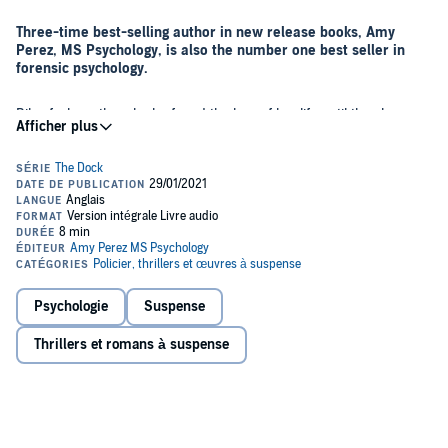
Three-time best-selling author in new release books, Amy
Perez, MS Psychology, is also the number one best seller in
forensic psychology.
Riley feels as though she found the love of her life until the abuse
happens. After years of hoping for a change, a harrowing mystery
unfolds before her eyes. While she is trying to better herself and be
there for her college-aged daughters, Riley finds herself in the
middle of a murder investigation. There are some love stories that
can stand the test of time. However, this isn’t one of them.
About the author:
Amy Perez has a master's degree in general psychology. She has
worked in Miami, Florida, with people living with various mental
illnesses. She has spent many hours inside mental health facilities
Psychologie
Suspense
with a firsthand patient perspective. Amy lives in Florida with her
family and orange tabby. She enjoys reading, writing, cooking, and
Thrillers et romans à suspense
spending time in nature.
Instagram: avidauthor, Twitter: @Psychologyamy, Facebook groups:
Mental Health Encouragement, I Love Books, and Psychology Facts.
©2020 Amy Perez MS Psychology (P)2021 Amy Perez MS
Psychology