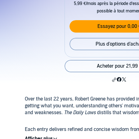
5,99 €/mois après la période d’ess
possible à tout mome
Essayez pour 0,00 
Plus d'options d'ach
Acheter pour 21,99
Over the last 22 years, Robert Greene has provided i
getting what you want, understanding others' motiva
and weaknesses.
The Daily Laws
distills that wisdom
Each entry delivers refined and concise wisdom from 
only take a few minutes to hear, as well as a comman