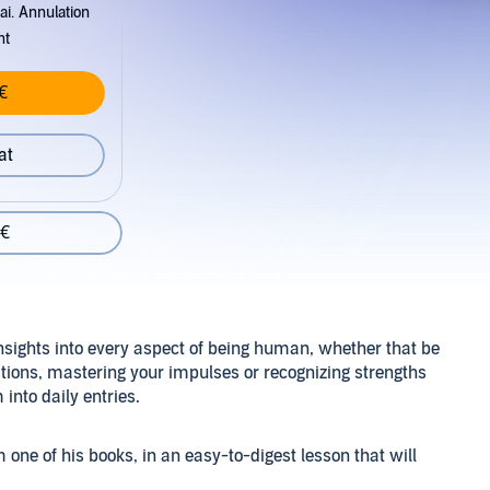
ai. Annulation
nt
€
at
 €
nsights into every aspect of being human, whether that be
tions, mastering your impulses or recognizing strengths
 into daily entries.
one of his books, in an easy-to-digest lesson that will
dment - a prescription or prompt for the listener to