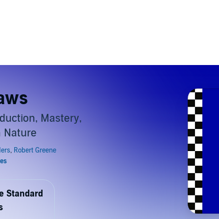
Laws
duction, Mastery,
 Nature
de Standard
s