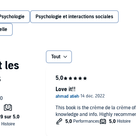
Psychologie
Psychologie et interactions sociales
for those new to Greene's penetrating insight but it will
to understand and internalize the many lessons that fill
elle
ng and re-understanding power, seduction, strategy,
Tout
Love it!!
This book is the crème de la crème of a
knowledge and info. Highly recomme