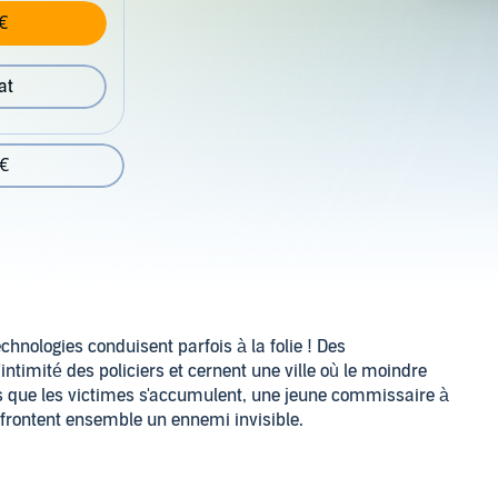
€
at
 €
technologies conduisent parfois à la folie ! Des
'intimité des policiers et cernent une ville où le moindre
s que les victimes s'accumulent, une jeune commissaire à
 affrontent ensemble un ennemi invisible.
ur neutraliser la nouvelle menace de la science complice