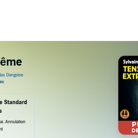
rême
de Standard
s
ai. Annulation
nt