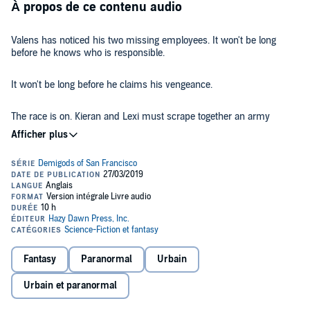
À propos de ce contenu audio
Valens has noticed his two missing employees. It won't be long
before he knows who is responsible.
It won't be long before he claims his vengeance.
The race is on. Kieran and Lexi must scrape together an army
worthy of taking on the Demigod of San Francisco before he
destroys them all.
But Valens isn't Lexi's only problem. Mordecai's rapid recovery has
been noticed, and he has once again become a threat to his old
pack.
Lexi's little family is in jeopardy of being torn apart, and to save
them...she must finally embrace what she is.
Fantasy
Paranormal
Urbain
©2019 Hazy Dawn Press, Inc. (P)2019 Hazy Dawn Press, Inc.
Urbain et paranormal