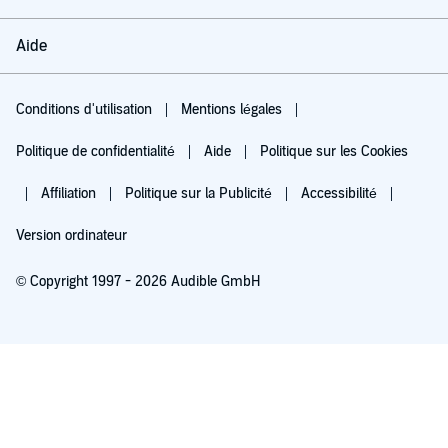
Aide
Conditions d'utilisation
Mentions légales
Politique de confidentialité
Aide
Politique sur les Cookies
Affiliation
Politique sur la Publicité
Accessibilité
Version ordinateur
© Copyright 1997 - 2026 Audible GmbH
Essayez pour 0,00 €
Renouvellement automatique à 5,99 €/mois après 30 jours. Annulation possible
chaque mois.