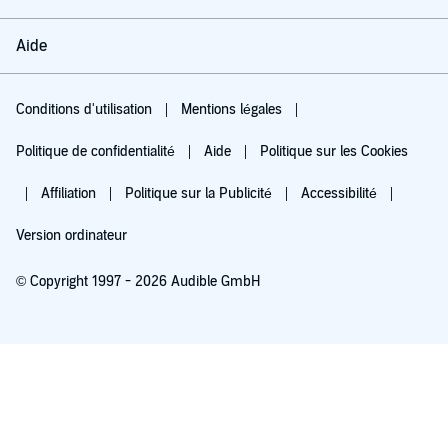
Aide
Conditions d'utilisation
Mentions légales
Politique de confidentialité
Aide
Politique sur les Cookies
Affiliation
Politique sur la Publicité
Accessibilité
Version ordinateur
© Copyright 1997 - 2026 Audible GmbH
Essayez pour 0,00 €
Renouvellement automatique à 5,99 €/mois après 30 jours. Annulation possible
chaque mois.