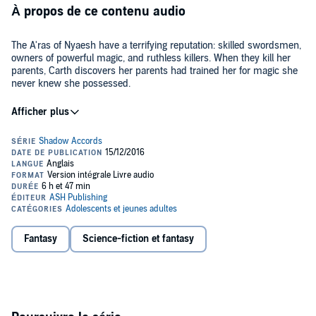
À propos de ce contenu audio
The A'ras of Nyaesh have a terrifying reputation: skilled swordsmen,
owners of powerful magic, and ruthless killers. When they kill her
parents, Carth discovers her parents had trained her for magic she
never knew she possessed.
She must use the skills they taught to stay alive, discover a way to
find answers, and avenge them if she can. Only the discovery of a
greater threat than the A'ras forces her to risk herself, for new
friends and a home she never wanted.
©2016 D.K. Holmberg (P)2016 D.K. Holmberg
Fantasy
Science-fiction et fantasy